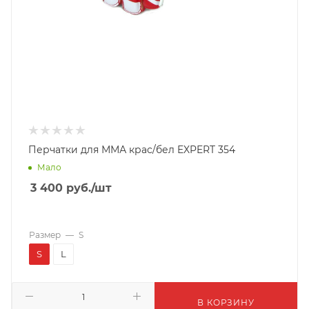
Перчатки для ММА крас/бел EXPERT 354
Мало
3 400
руб.
/шт
Размер
—
S
S
L
В КОРЗИНУ