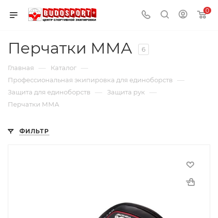
0
Перчатки ММА
6
—
—
Главная
Каталог
—
Профессиональная экипировка для единоборств
—
—
Защита для единоборств
Защита рук
Перчатки ММА
ФИЛЬТР