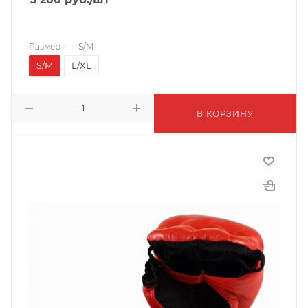
Размер
—
S/M
S/M
L/XL
В КОРЗИНУ