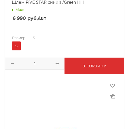
Шлем FIVE STAR синий /Green Hill
Мало
6 990
руб.
/шт
Размер
—
S
S
В КОРЗИНУ