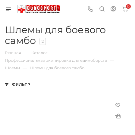
0
Шлемы для боевого
самбо
2
—
—
Главная
Каталог
—
Профессиональная экипировка для единоборств
—
Шлемы
Шлемы для боевого самбо
ФИЛЬТР