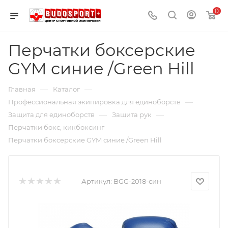
0
Перчатки боксерские
GYM синие /Green Hill
—
—
Главная
Каталог
—
Профессиональная экипировка для единоборств
—
—
Защита для единоборств
Защита рук
—
Перчатки бокс, кикбоксинг
Перчатки боксерские GYM синие /Green Hill
Артикул:
BGG-2018-син