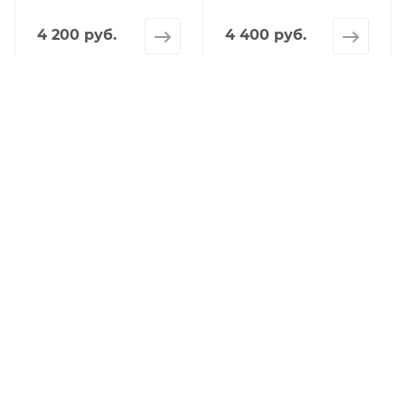
4 200 руб.
4 400 руб.
КАТАЛОГ
АКЦИИ
УСЛУГИ
БРЕНДЫ
КОМПАНИЯ