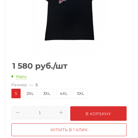
1 580
руб.
/шт
Мало
Размер
—
S
S
2XL
3XL
4XL
5XL
В КОРЗИНУ
КУПИТЬ В 1 КЛИК