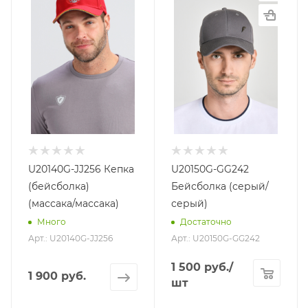
U20140G-JJ256 Кепка
U20150G-GG242
(бейсболка)
Бейсболка (серый/
(массака/массака)
серый)
Много
Достаточно
Арт.: U20140G-JJ256
Арт.: U20150G-GG242
1 500
руб.
/
1 900 руб.
шт