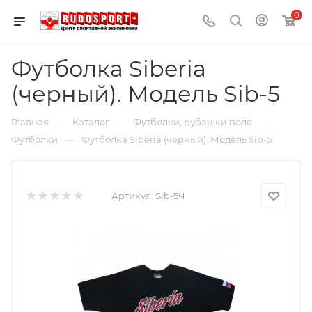
0
Футболка Siberia
(черный). Модель Sib-5
—
—
—
Главная
Каталог
Футболки, рубашки поло
—
Футболки
Футболка Siberia (черный). Модель Sib-5
Артикул:
Sib-5Ч