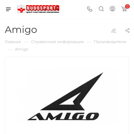
0
Amigo
—
—
Главная
Справочная информация
Производители
—
Amigo