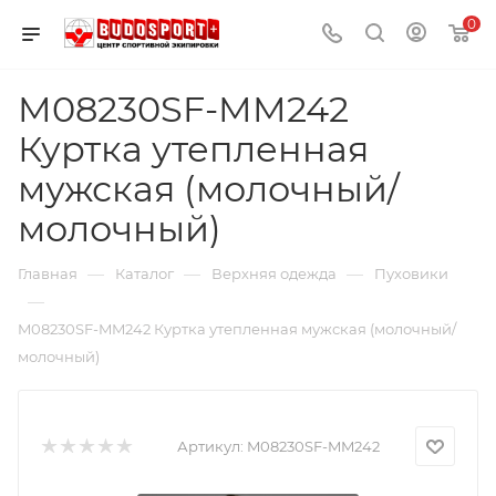
0
M08230SF-MM242
Куртка утепленная
мужская (молочный/
молочный)
—
—
—
Главная
Каталог
Верхняя одежда
Пуховики
—
M08230SF-MM242 Куртка утепленная мужская (молочный/
молочный)
Артикул:
M08230SF-MM242