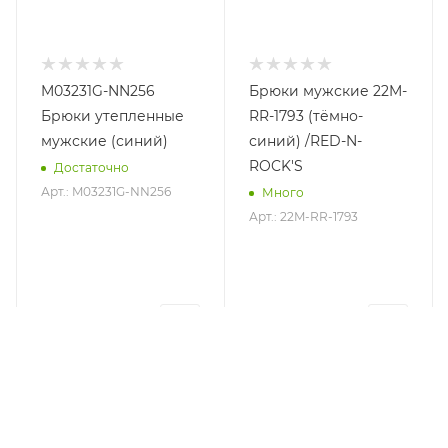
M03231G-NN256
Брюки мужские 22M-
Брюки утепленные
RR-1793 (тёмно-
мужские (синий)
синий) /RED-N-
ROCK'S
Достаточно
Арт.: M03231G-NN256
Много
Арт.: 22M-RR-1793
11 000 руб.
3 800 руб.