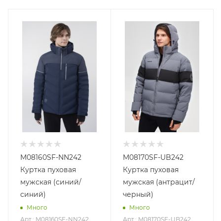
M08160SF-NN242
M08170SF-UB242
Куртка пуховая
Куртка пуховая
мужская (синий/
мужская (антрацит/
синий)
черный)
Много
Много
Арт.: M08160SF-NN242
Арт.: M08170SF-UB242