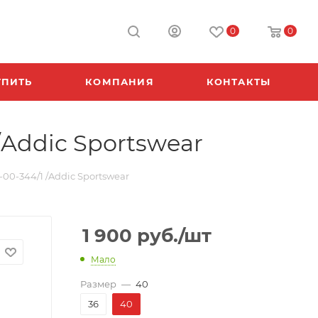
0
0
УПИТЬ
КОМПАНИЯ
КОНТАКТЫ
Addic Sportswear
00-344/1 /Addic Sportswear
1 900
руб.
/шт
Мало
Размер
—
40
36
40