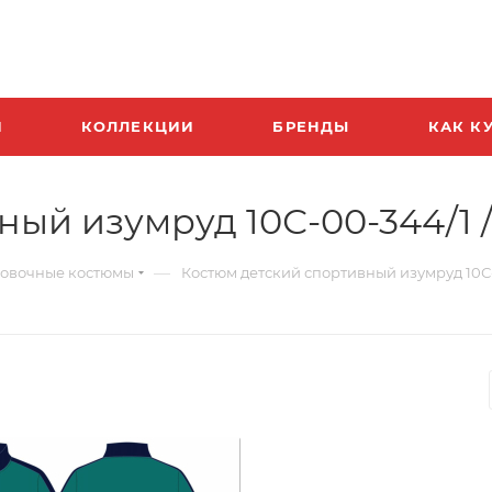
И
КОЛЛЕКЦИИ
БРЕНДЫ
КАК К
ый изумруд 10С-00-344/1 /
—
овочные костюмы
Костюм детский спортивный изумруд 10С-