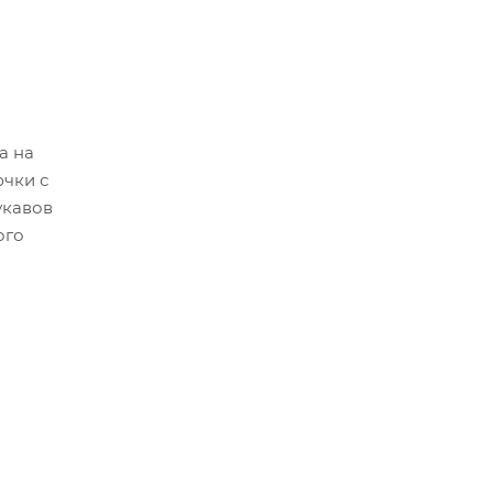
а на
ючки с
укавов
ого