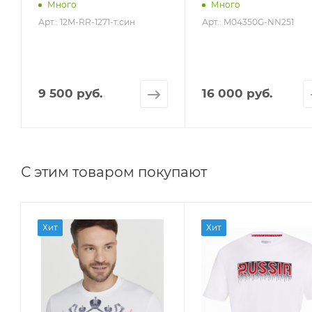
Много
Много
Арт.: 12M-RR-1271-т.син
Арт.: M04350G-NN251
9 500 руб.
16 000 руб.
С этим товаром покупают
Хит
Хит