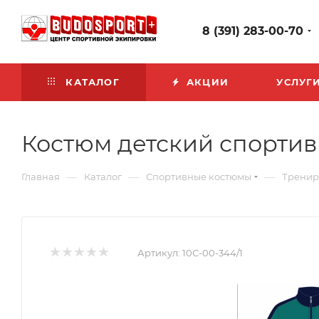
8 (391) 283-00-70
КАТАЛОГ
АКЦИИ
УСЛУГ
Костюм детский спортивн
—
—
—
Главная
Каталог
Спортивные костюмы
Тренир
Артикул:
10С-00-344/1