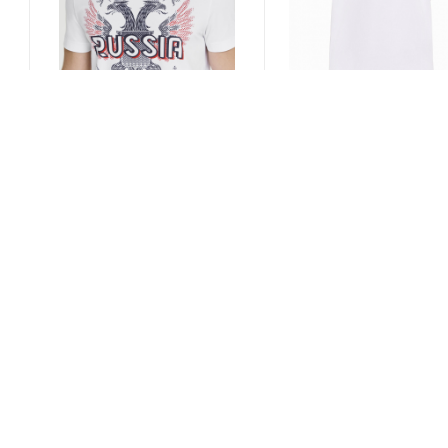
M14210G-WW221
M14220G-WW221
Футболка корткий рукав
Футболка короткий
мужская (белый)
рукав мужская (белы
Мало
Мало
Арт.: M14210G-WW221
Арт.: M14220G-WW221
3 200 руб.
3 200 руб.