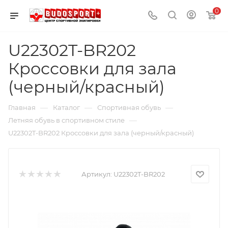
0
U22302T-BR202
Кроссовки для зала
(черный/красный)
—
—
—
Главная
Каталог
Спортивная обувь
—
Летняя обувь в спортивном стиле
U22302T-BR202 Кроссовки для зала (черный/красный)
Артикул:
U22302T-BR202