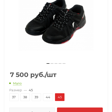
7 500
руб.
/шт
Мало
Размер
—
45
37
38
39
44
45