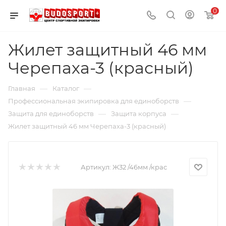
0
Жилет защитный 46 мм
Черепаха-3 (красный)
—
—
Главная
Каталог
—
Профессиональная экипировка для единоборств
—
—
Защита для единоборств
Защита корпуса
Жилет защитный 46 мм Черепаха-3 (красный)
Артикул:
Ж32 /46мм /крас