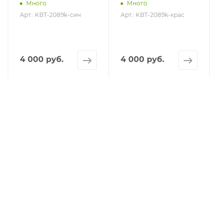
Много
Много
Арт.: KBT-2089k-син
Арт.: KBT-2089k-крас
4 000 руб.
4 000 руб.
КАТАЛОГ
АКЦИИ
УСЛУГИ