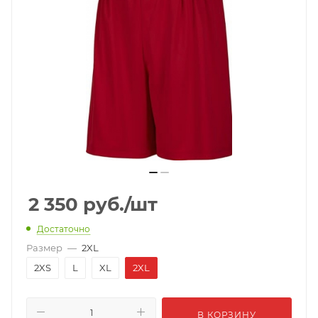
2 350
руб.
/шт
Достаточно
Размер
—
2XL
2XS
L
XL
2XL
В КОРЗИНУ