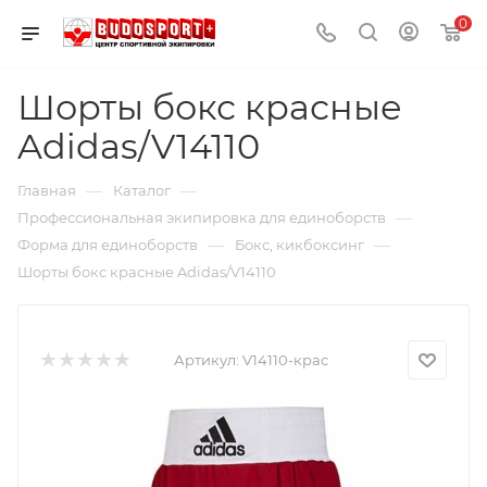
0
Шорты бокс красные
Adidas/V14110
—
—
Главная
Каталог
—
Профессиональная экипировка для единоборств
—
—
Форма для единоборств
Бокс, кикбоксинг
Шорты бокс красные Adidas/V14110
Артикул:
V14110-крас