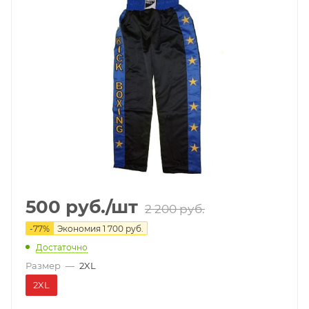
500
руб.
/шт
2 200
руб.
-
77
%
Экономия
1 700
руб.
Достаточно
Размер
—
2XL
2XL