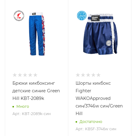
Брюки кикбоксинг
Шорты кикбокс
детские синие Green
Fighter
Hill KBT-2089k
WAKOApproved
син/3746w син/Green
Много
Hill
Арт.: KBT-2089k-син
Достаточно
Арт.: KBSF-3746w син