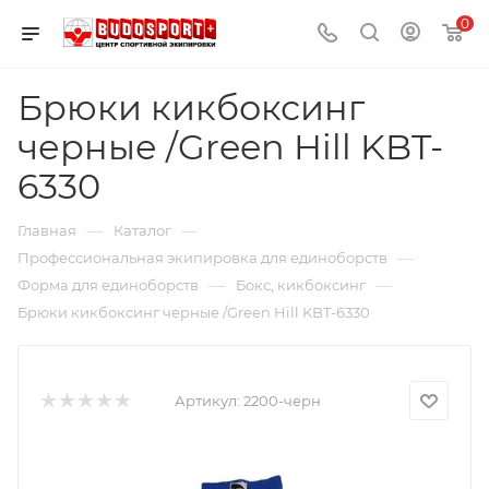
0
Брюки кикбоксинг
черные /Green Hill KBT-
6330
—
—
Главная
Каталог
—
Профессиональная экипировка для единоборств
—
—
Форма для единоборств
Бокс, кикбоксинг
Брюки кикбоксинг черные /Green Hill KBT-6330
Артикул:
2200-черн