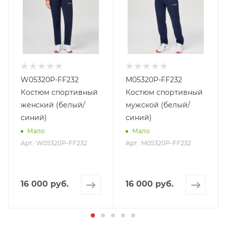
W05320P-FF232
M05320P-FF232
Костюм спортивный
Костюм спортивный
женский (белый/
мужской (белый/
синий)
синий)
Мало
Мало
Арт.: W05320P-FF232
Арт.: M05320P-FF232
16 000 руб.
16 000 руб.
б.