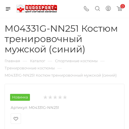
0
M04331G-NN251 Костюм
тренировочный
мужской (синий)
—
—
—
Главная
Каталог
Спортивные костюмы
—
Тренировочные костюмы
M04331G-NN251 Костюм тренировочный мужской (синий)
Новинка
Артикул:
M04331G-NN251