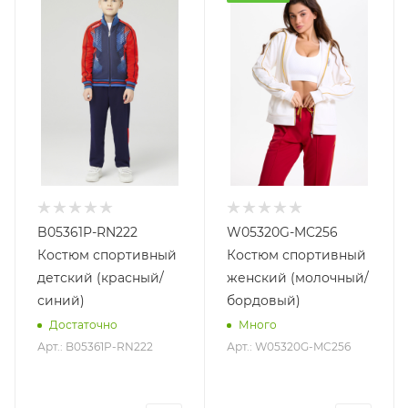
B05361P-RN222
W05320G-MC256
Костюм спортивный
Костюм спортивный
детский (красный/
женский (молочный/
синий)
бордовый)
Достаточно
Много
Арт.: B05361P-RN222
Арт.: W05320G-MC256