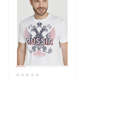
M14210G-WW221
Футболка корткий рукав
мужская (белый)
Мало
Арт.: M14210G-WW221
3 200 руб.