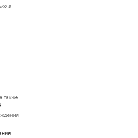
ько в
а также
6
ерждения
ения