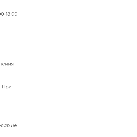
0-18:00
мления
. При
овар не