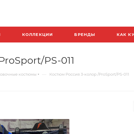
И
КОЛЛЕКЦИИ
БРЕНДЫ
КАК К
ProSport/PS-011
—
овочные костюмы
Костюм Россия 3-колор /ProSport/PS-011