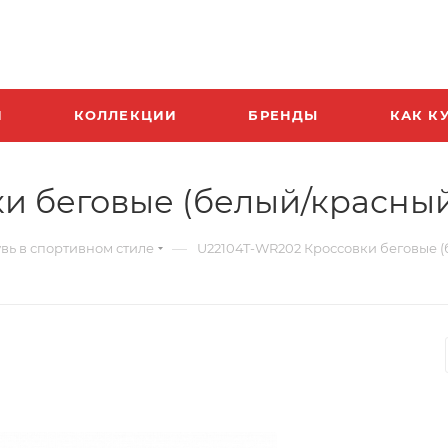
И
КОЛЛЕКЦИИ
БРЕНДЫ
КАК К
и беговые (белый/красны
—
вь в спортивном стиле
U22104T-WR202 Кроссовки беговые 