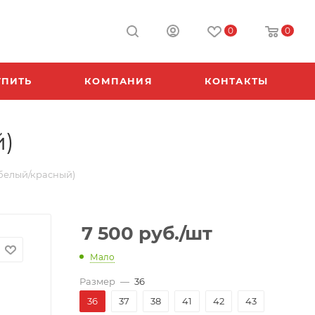
0
0
УПИТЬ
КОМПАНИЯ
КОНТАКТЫ
й)
(белый/красный)
7 500
руб.
/шт
Мало
Размер
—
36
36
37
38
41
42
43