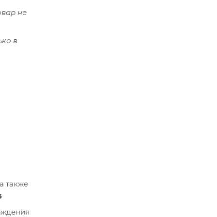
овар не
ько в
а также
6
ерждения