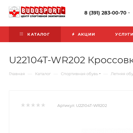
8 (391) 283-00-70
КАТАЛОГ
АКЦИИ
УСЛУГ
U22104T-WR202 Кроссовк
—
—
—
Главная
Каталог
Спортивная обувь
Летняя обу
Артикул:
U22104T-WR202