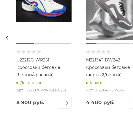
U22212G-WR251
M22134T-BW242
Кроссовки беговые
Кроссовки беговые
(белый/красный)
(черный/белый)
Достаточно
Много
Арт.: U22212G-WR251 (2025)
Арт.: M22134T-BW242
8 900 руб.
4 400 руб.