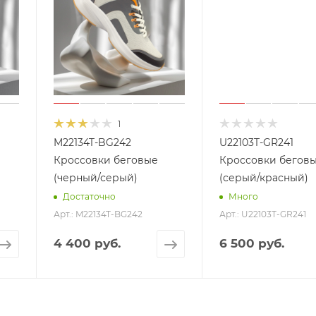
1
M22134T-BG242
U22103T-GR241
Кроссовки беговые
Кроссовки бегов
(черный/серый)
(серый/красный)
Достаточно
Много
Арт.: M22134T-BG242
Арт.: U22103T-GR241
4 400 руб.
6 500 руб.