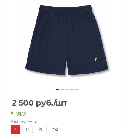
2 500
руб.
/шт
Мало
Размер
—
S
S
M
XL
2XL