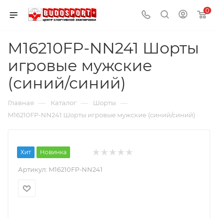
0
M16210FP-NN241 Шорты
игровые мужские
(синий/синий)
—
—
—
Главная
Каталог
Шорты
M16210FP-NN241 Шорты игровые мужские (синий/синий)
Хит
Новинка
Артикул:
M16210FP-NN241