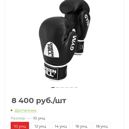
8 400
руб.
/шт
Достаточно
Размер
—
10 унц
10 унц
12 унц
14 унц
16 унц
18 унц