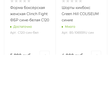
Форма боксёрская
Шорты кикбокс
женская Clinch Fight
Green Hill COLISEUM
ФБР сине-белая C120
синие
Достаточно
Много
Арт.: C120-син-бел
Арт.: BS-10693RU син
5 990 руб.
4 000 руб.
КАТАЛОГ