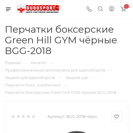
0
Перчатки боксерские
Green Hill GYM чёрные
BGG-2018
—
—
Главная
Каталог
—
Профессиональная экипировка для единоборств
—
—
Защита для единоборств
Защита рук
—
Перчатки бокс, кикбоксинг
Перчатки боксерские Green Hill GYM чёрные BGG-2018
Артикул:
BGG-2018-черн