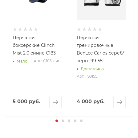
Перчатки
Перчатки
боксёрские Clinch
тренировочные
Mist 2.0 синие С183
BenLee Carlos сереб/
черн 199155
Арт.: С183-син
Мало
Достаточно
Арт.: 199155
5 000 руб.
4 000 руб.