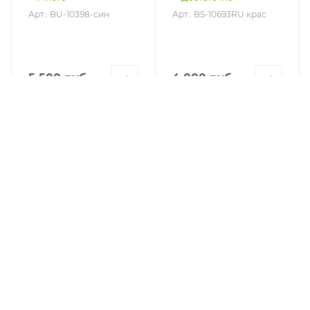
Арт.: BU-10398-син
Арт.: BS-10693RU крас
5 500 руб.
4 000 руб.
КАТАЛОГ
АКЦИИ
УСЛУГИ
БРЕНДЫ