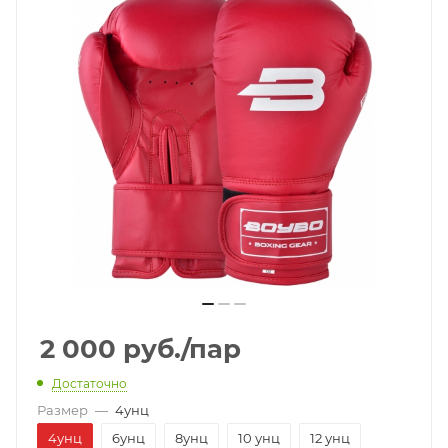
2 000
руб.
/пар
Достаточно
Размер
—
4унц
4унц
6унц
8унц
10 унц
12 унц