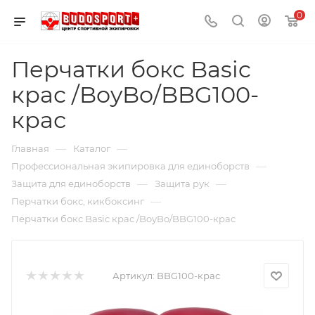
0
Перчатки бокс Basic
крас /BoyBo/BBG100-
крас
—
—
Главная
Каталог
—
Профессиональная экипировка для единоборств
—
—
Защита для единоборств
Защита рук
—
Перчатки бокс, кикбоксинг
Перчатки бокс Basic крас /BoyBo/BBG100-крас
Артикул:
BBG100-крас