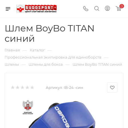
0
Шлем BoyBo TITAN
синий
—
—
Главная
Каталог
—
Профессиональная экипировка для единоборств
—
—
Шлемы
Шлемы для бокса
Шлем BoyBo TITAN синий
Артикул:
IB-24 -син