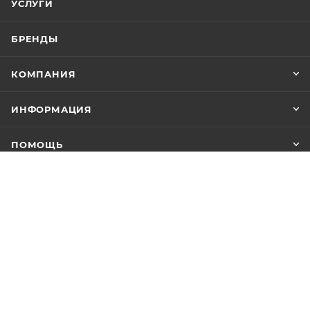
УСЛУГИ
БРЕНДЫ
КОМПАНИЯ
ИНФОРМАЦИЯ
ПОМОЩЬ
8 (391) 283-00-70
shop@budosport.ru
г. Красноярск, ул. Анатолия
Гладкова 4