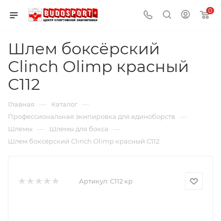
0
Шлем боксёрский
Clinch Olimp красный
C112
—
—
Главная
Каталог
—
Профессиональная экипировка для единоборств
—
—
Шлемы
Шлемы для бокса
Шлем боксёрский Clinch Olimp красный C112
Артикул:
С112 кр