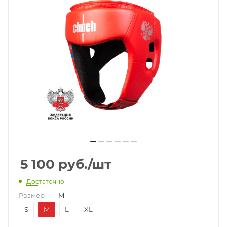
5 100
руб.
/шт
Достаточно
Размер
—
M
S
M
L
XL