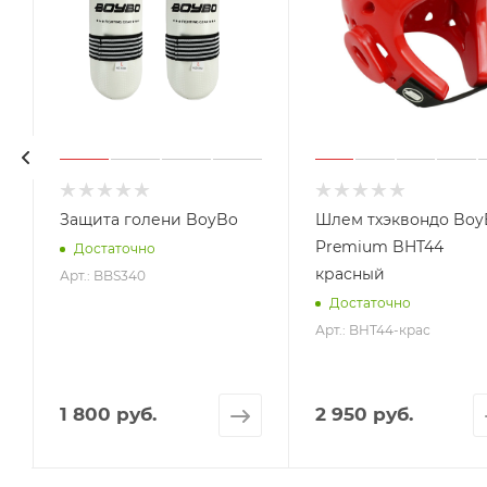
R
Защита голени BoyBo
Шлем тхэквондо Boy
Premium BHT44
Достаточно
красный
Арт.: BBS340
Достаточно
Арт.: BHT44-крас
1 800 руб.
2 950 руб.