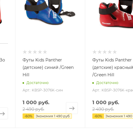
Bo
Футы Kids Panther
Футы Kids Panther
(детские) синий /Green
(детские) красный
Hill
/Green Hill
Достаточно
Достаточно
Арт.: KBSP-3076K-син
Арт.: KBSP-3076K-кра
1 000 руб.
1 000 руб.
2 490 руб.
2 490 руб.
-
60
%
Экономия
1 490 руб.
-
60
%
Экономия
1 490