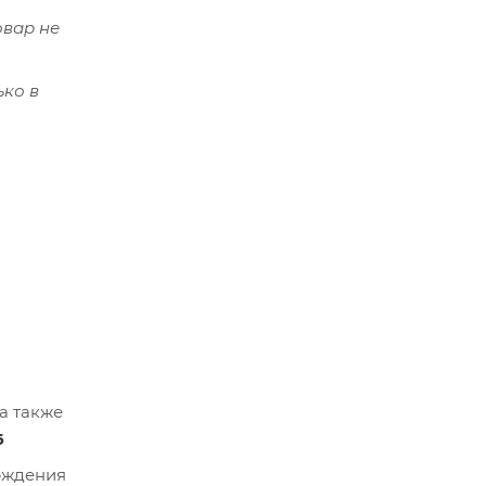
овар не
ько в
а также
6
ерждения