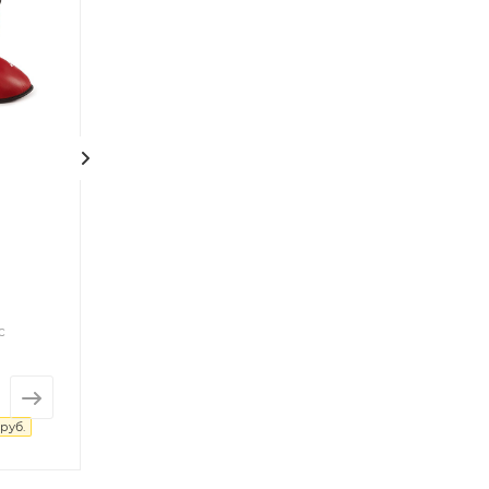
Шлем для тхэквондо
Защита голени 
белый EXPERT
красные / Green
Достаточно
Мало
Арт.: HGKS-02-бел
Арт.: SPT-2123-кра
с
2 800 руб.
1 700 руб.
 руб.