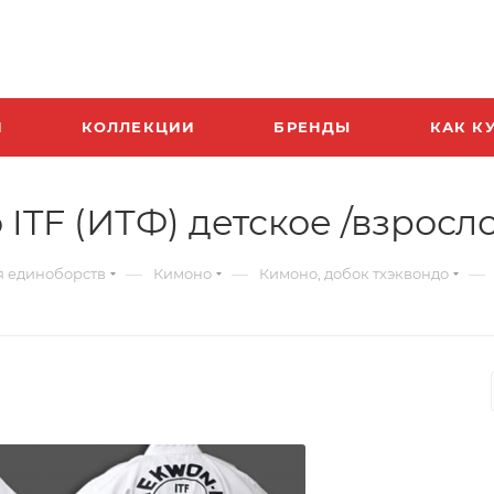
И
КОЛЛЕКЦИИ
БРЕНДЫ
КАК К
ITF (ИТФ) детское /взросл
—
—
—
я единоборств
Кимоно
Кимоно, добок тхэквондо