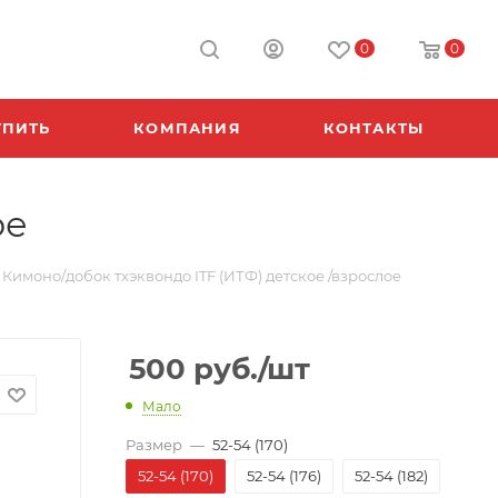
0
0
УПИТЬ
КОМПАНИЯ
КОНТАКТЫ
ое
Кимоно/добок тхэквондо ITF (ИТФ) детское /взрослое
500
руб.
/шт
Мало
Размер
—
52-54 (170)
52-54 (170)
52-54 (176)
52-54 (182)