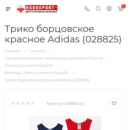
0
Трико борцовское
красное Adidas (028825)
—
—
Главная
Каталог
—
Профессиональная экипировка для единоборств
—
Форма для единоборств
—
Вольная, греко-римская борьба
Трико борцовское красное Adidas (028825)
Артикул:
028825 кр