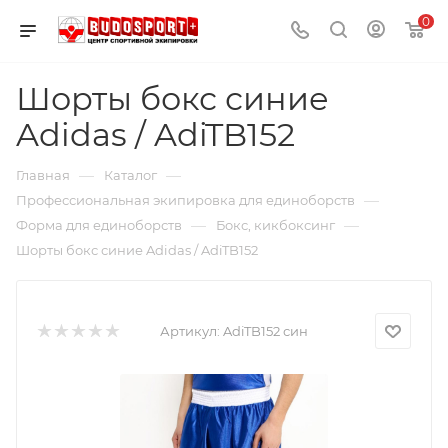
0
Шорты бокс синие
Adidas / AdiTB152
—
—
Главная
Каталог
—
Профессиональная экипировка для единоборств
—
—
Форма для единоборств
Бокс, кикбоксинг
Шорты бокс синие Adidas / AdiTB152
Артикул:
AdiTB152 син