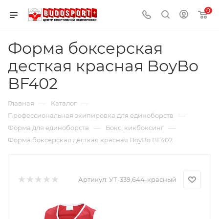
0
Форма боксерская
десткая красная BoyBo
BF402
—
—
Главная
Каталог
—
Профессиональная экипировка для единоборств
—
—
Форма для единоборств
Бокс, кикбоксинг
Форма боксерская десткая красная BoyBo BF402
Артикул:
УТ-339,644-красный