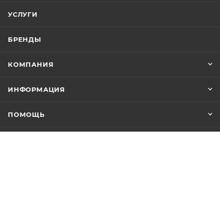
УСЛУГИ
БРЕНДЫ
КОМПАНИЯ
ИНФОРМАЦИЯ
ПОМОЩЬ
8 (391) 283-00-70
shop@budosport.ru
г. Красноярск, ул. Анатолия
Гладкова 4