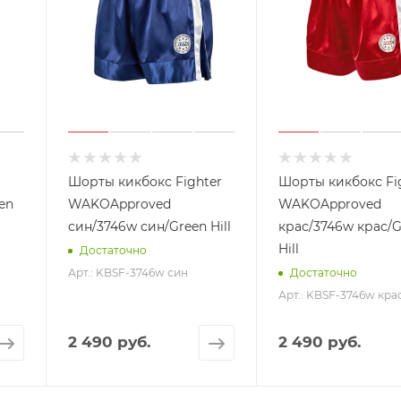
Шорты кикбокс Fighter
Шорты кикбокс Fi
en
WAKOApproved
WAKOApproved
син/3746w син/Green Hill
крас/3746w крас/G
Hill
Достаточно
Арт.: KBSF-3746w син
Достаточно
Арт.: KBSF-3746w кра
2 490 руб.
2 490 руб.