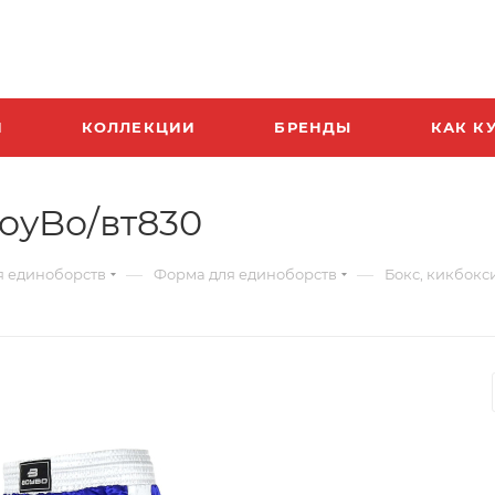
И
КОЛЛЕКЦИИ
БРЕНДЫ
КАК К
oyBo/вт830
—
—
я единоборств
Форма для единоборств
Бокс, кикбокс