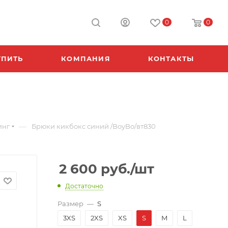
0
0
УПИТЬ
КОМПАНИЯ
КОНТАКТЫ
—
инг
Брюки кикбокс синий /BoyBo/вт830
2 600
руб.
/шт
Достаточно
Размер
—
S
3XS
2XS
XS
S
M
L