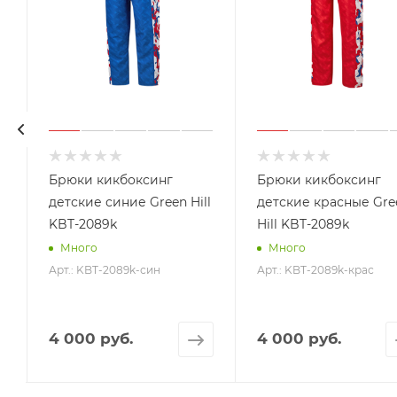
е
Брюки кикбоксинг
Брюки кикбоксинг
детские синие Green Hill
детские красные Gre
KBT-2089k
Hill KBT-2089k
Много
Много
Арт.: KBT-2089k-син
Арт.: KBT-2089k-крас
4 000 руб.
4 000 руб.