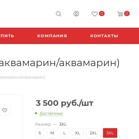
0
0
УПИТЬ
КОМПАНИЯ
КОНТАКТЫ
(аквамарин/аквамарин)
аквамарин/аквамарин)
3 500
руб.
/шт
Достаточно
Размер
—
3XL
S
M
L
XL
2XL
3XL