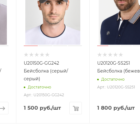
U20150G-GG242
U20120G-SS251
/
Бейсболка (серый/
Бейсболка (беже
серый)
Достаточно
Арт.: U20120G-SS251
Достаточно
Арт.: U20150G-GG242
1 500
руб.
/шт
1 800
руб.
/шт