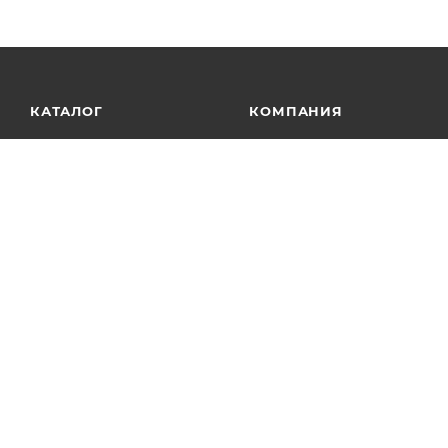
КАТАЛОГ
КОМПАНИЯ
АКЦИИ
О компании
Сотрудники
УСЛУГИ
Новости
БРЕНДЫ
Отзывы
Контакты
Партнеры
Лицензии