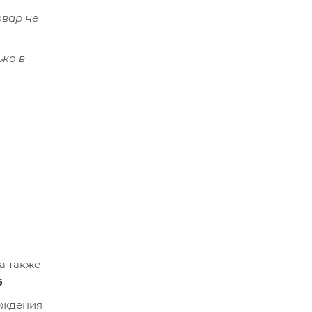
овар не
ько в
а также
6
ерждения