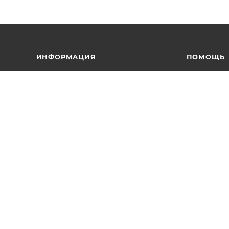
ИНФОРМАЦИЯ
ПОМОЩЬ
Магазины
Условия оп
Условия оплаты
Условия дос
Условия доставки
Гарантия на
Гарантия на товар
Вопрос-отв
Политика
Обзоры