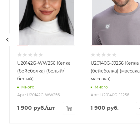
н
U20142G-WW256 Кепка
U20140G-JJ256 Кепка
(бейсболка) (белый/
(бейсболка) (массака
белый)
массака)
Много
Много
Арт.: U20142G-WW256
Арт.: U20140G-JJ256
1 900
руб.
/шт
1 900 руб.