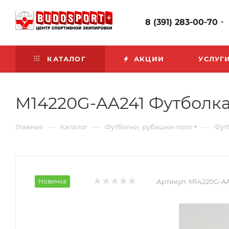
8 (391) 283-00-70
КАТАЛОГ
АКЦИИ
УСЛУГ
M14220G-AA241 Футболка
—
—
—
Главная
Каталог
Футболки, рубашки поло
Фут
Новинка
Артикул:
M14220G-A