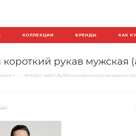
И
КОЛЛЕКЦИИ
БРЕНДЫ
КАК К
 короткий рукав мужская 
—
болки
M14220G-AA241 Футболка короткий рукав мужская (
A241